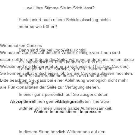
… weil Ihre Stimme Sie im Stich lässt?
Funktioniert nach einem Schicksalsschlag nichts
mehr so wie früher?
Wir benutzen Cookies
Dann sind Sie bei Logo-Vital richtig!
Wir nutzen Cookies auf unserer Website. Einige von ihnen sind
essenziell für den Betrieb der Seite, während andere uns helfen, diese
Als logopädisches Team kennen wir uns mit
Website und die Nutzererfahrung zu verbessern (Tracking Cookies).
Lösungen für Ihre Sprach-, Sprech-, Stimm- und/
Sie können selbst entscheiden, ob Sie die Cookies zulassen möchten.
oder Schluckprobleme bestens aus und helfen
Bitte beachten Sie, dass bei einer Ablehnung womöglich nicht mehr
Ihnen gern.
alle Funktionalitäten der Seite zur Verfügung stehen.
In einer ganz persönlich auf Sie ausgerichteten
und mit Ihnen gemeinsam gestalteten Therapie
Akzeptieren
Ablehnen
widmen wir Ihnen unsere ganze Aufmerksamkeit.
Weitere Informationen
|
Impressum
In diesem Sinne herzlich Willkommen auf den