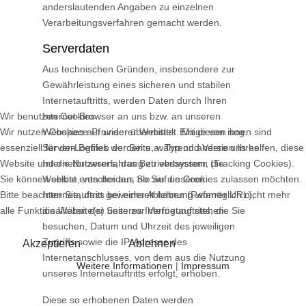
anderslautenden Angaben zu einzelnen
Verarbeitungsverfahren gemacht werden.
Serverdaten
Aus technischen Gründen, insbesondere zur
Gewährleistung eines sicheren und stabilen
Internetauftritts, werden Daten durch Ihren
Wir benutzen Cookies
Internet-Browser an uns bzw. an unseren
Wir nutzen Cookies auf unserer Website. Einige von ihnen sind
Webspace-Provider übermittelt. Mit diesen sog.
essenziell für den Betrieb der Seite, während andere uns helfen, diese
Server-Logfiles werden u.a. Typ und Version Ihres
Website und die Nutzererfahrung zu verbessern (Tracking Cookies).
Internetbrowsers, das Betriebssystem, die
Sie können selbst entscheiden, ob Sie die Cookies zulassen möchten.
Website, von der aus Sie auf unseren
Bitte beachten Sie, dass bei einer Ablehnung womöglich nicht mehr
Internetauftritt gewechselt haben (Referrer URL),
alle Funktionalitäten der Seite zur Verfügung stehen.
die Website(s) unseres Internetauftritts, die Sie
besuchen, Datum und Uhrzeit des jeweiligen
Zugriffs sowie die IP-Adresse des
Akzeptieren
Ablehnen
Internetanschlusses, von dem aus die Nutzung
Weitere Informationen
|
Impressum
unseres Internetauftritts erfolgt, erhoben.
Diese so erhobenen Daten werden