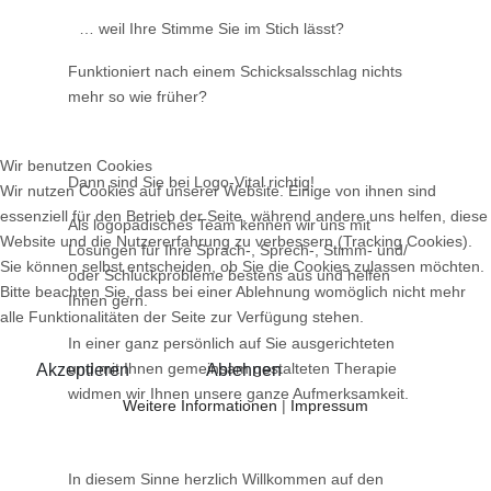
… weil Ihre Stimme Sie im Stich lässt?
Funktioniert nach einem Schicksalsschlag nichts
mehr so wie früher?
Wir benutzen Cookies
Dann sind Sie bei Logo-Vital richtig!
Wir nutzen Cookies auf unserer Website. Einige von ihnen sind
essenziell für den Betrieb der Seite, während andere uns helfen, diese
Als logopädisches Team kennen wir uns mit
Website und die Nutzererfahrung zu verbessern (Tracking Cookies).
Lösungen für Ihre Sprach-, Sprech-, Stimm- und/
Sie können selbst entscheiden, ob Sie die Cookies zulassen möchten.
oder Schluckprobleme bestens aus und helfen
Bitte beachten Sie, dass bei einer Ablehnung womöglich nicht mehr
Ihnen gern.
alle Funktionalitäten der Seite zur Verfügung stehen.
In einer ganz persönlich auf Sie ausgerichteten
und mit Ihnen gemeinsam gestalteten Therapie
Akzeptieren
Ablehnen
widmen wir Ihnen unsere ganze Aufmerksamkeit.
Weitere Informationen
|
Impressum
In diesem Sinne herzlich Willkommen auf den